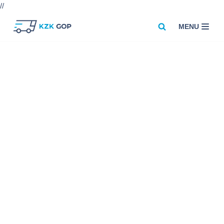
//
MENU
Przejdź
do
treści