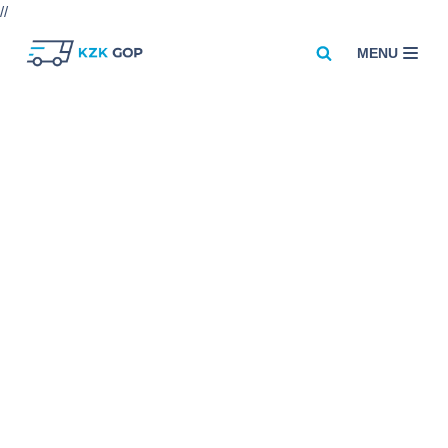
//
MENU
Przejdź
do
treści