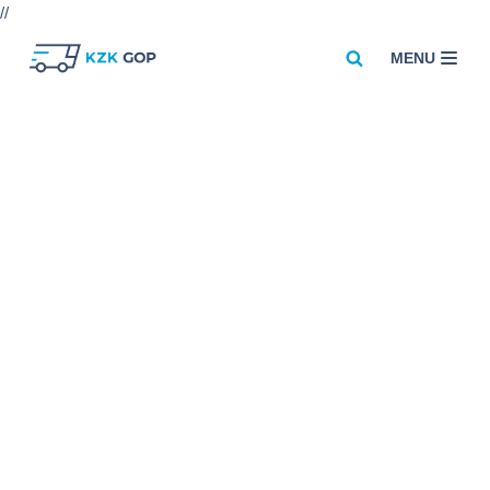
//
MENU
Przejdź
do
treści