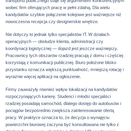
transportu publicznego staje się argumentem konkurencyjnym
wobec firm oferujących pracę w pełni zdalną. Dla wielu
kandydatów szybkie połączenie kolejowe jest ważniejsze niż
nowoczesna recepcja czy designerskie wnętrze.
Nie dotyczy to jednak tylko specjalistów IT. W działach
operacyjnych — obsłudze klienta, administracji czy
koordynacji logistycznej — dojazd jest jeszcze ważniejszy.
Pracownicy tych obszarów rzadziej pracują z domu i częściej
korzystają z komunikacji publicznej. Biuro położone blisko
przystanku oznacza większą punktualność, mniejszą rotację i
wyraźnie więcej aplikacji na ogłoszenie.
Firmy zauważyły również wpływ lokalizacji na kandydatów
rozpoczynających karierę. Studenci i młodsi specjaliści
rzadziej posiadają samochód, dlatego dostęp do autobusów i
pociągów bezpośrednio zwiększa zainteresowanie ofertą
pracy. W praktyce oznacza to, że decyzja o wynajęciu
powierzchni biurowej zaczyna być konsultowana nie tylko z