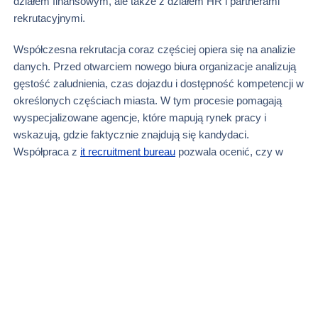
działem finansowym, ale także z działem HR i partnerami
rekrutacyjnymi.
Współczesna rekrutacja coraz częściej opiera się na analizie
danych. Przed otwarciem nowego biura organizacje analizują
gęstość zaludnienia, czas dojazdu i dostępność kompetencji w
określonych częściach miasta. W tym procesie pomagają
wyspecjalizowane agencje, które mapują rynek pracy i
wskazują, gdzie faktycznie znajdują się kandydaci.
Współpraca z
it recruitment bureau
pozwala ocenić, czy w
promieniu dogodnego dojazdu mieszkają specjaliści
techniczni, a podejście określane jako
big data it staffing
wykorzystuje dane transportowe i demograficzne do
przewidywania skuteczności przyszłych rekrutacji.
Dzięki temu decyzja o lokalizacji przestaje być intuicyjna.
Firma nie wybiera już miejsca, które podoba się zarządowi,
lecz takie, do którego pracownicy mogą łatwo dotrzeć. Zmienia
to także sposób planowania zatrudnienia. Zamiast publikować