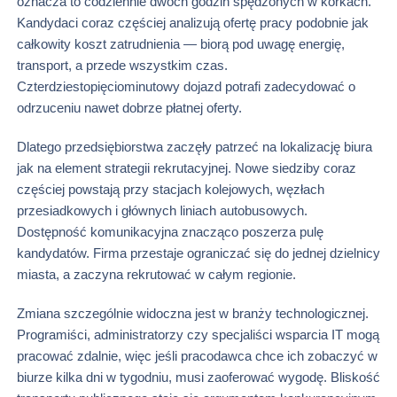
oznacza to codziennie dwóch godzin spędzonych w korkach.
Kandydaci coraz częściej analizują ofertę pracy podobnie jak
całkowity koszt zatrudnienia — biorą pod uwagę energię,
transport, a przede wszystkim czas.
Czterdziestopięciominutowy dojazd potrafi zadecydować o
odrzuceniu nawet dobrze płatnej oferty.
Dlatego przedsiębiorstwa zaczęły patrzeć na lokalizację biura
jak na element strategii rekrutacyjnej. Nowe siedziby coraz
częściej powstają przy stacjach kolejowych, węzłach
przesiadkowych i głównych liniach autobusowych.
Dostępność komunikacyjna znacząco poszerza pulę
kandydatów. Firma przestaje ograniczać się do jednej dzielnicy
miasta, a zaczyna rekrutować w całym regionie.
Zmiana szczególnie widoczna jest w branży technologicznej.
Programiści, administratorzy czy specjaliści wsparcia IT mogą
pracować zdalnie, więc jeśli pracodawca chce ich zobaczyć w
biurze kilka dni w tygodniu, musi zaoferować wygodę. Bliskość