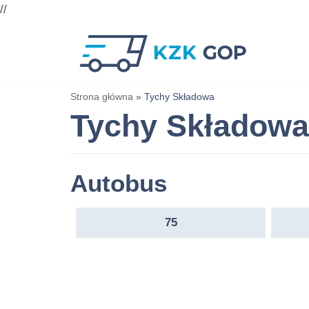
//
Przejdź
do
treści
Strona główna
»
Tychy Składowa
Tychy Składowa
Autobus
75