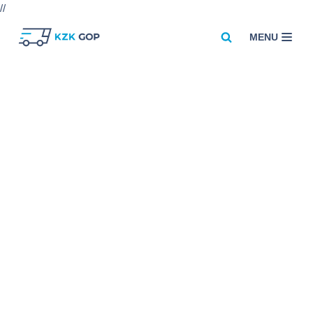
//
MENU
Przejdź
do
treści