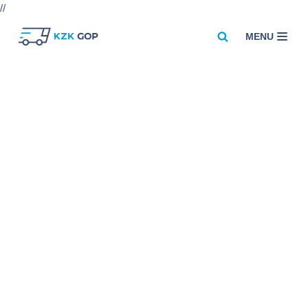
//
MENU
Przejdź
do
treści