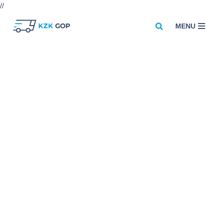
//
MENU
Przejdź
do
treści