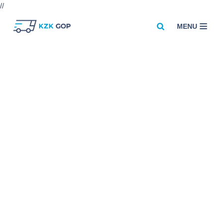
//
MENU
Przejdź
do
treści