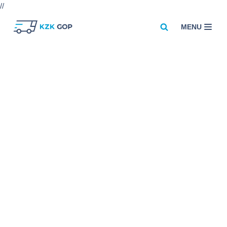
//
MENU
Przejdź
do
treści