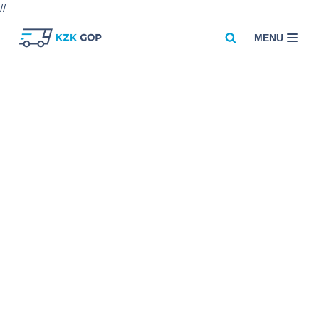
//
MENU
Przejdź
do
treści