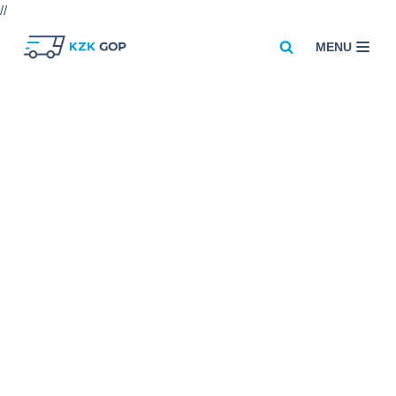
//
MENU
Przejdź
do
treści