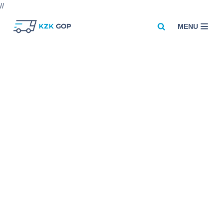
//
MENU
Przejdź
do
treści