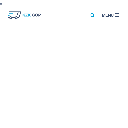
//
MENU
Przejdź
do
treści