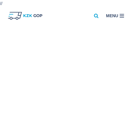
//
MENU
Przejdź
do
treści