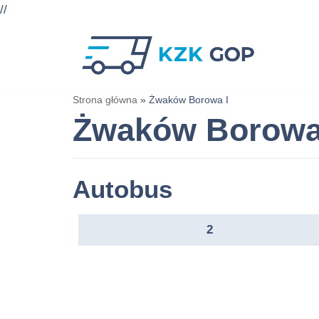
//
Przejdź
do
treści
Strona główna
»
Żwaków Borowa I
Żwaków Borowa
Autobus
2