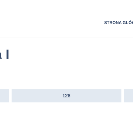
STRONA GŁ
 I
128