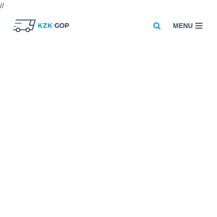
//
MENU
Przejdź
do
treści