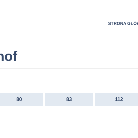
STRONA GŁ
hof
80
83
112