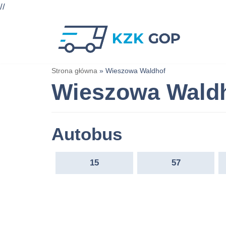
//
Przejdź
do
treści
Strona główna
»
Wieszowa Waldhof
Wieszowa Wald
Autobus
15
57