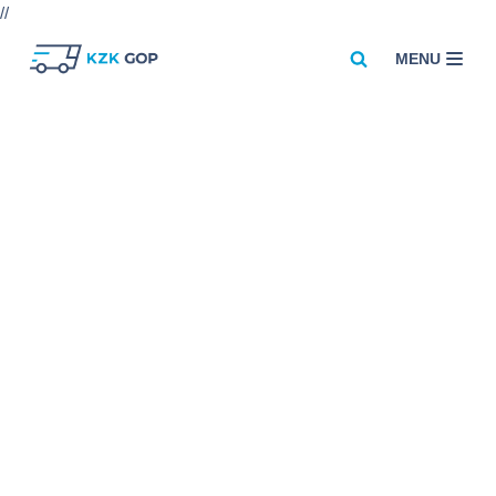
//
MENU
Przejdź
do
treści