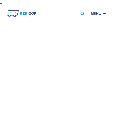
//
MENU
Przejdź
do
treści