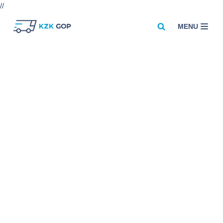
//
MENU
Przejdź
do
treści