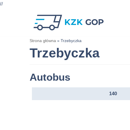
//
Przejdź
do
treści
Strona główna
»
Trzebyczka
Trzebyczka
Autobus
140