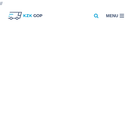
//
MENU
Przejdź
do
treści