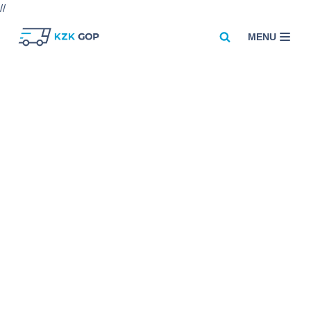
//
MENU
Przejdź
do
treści