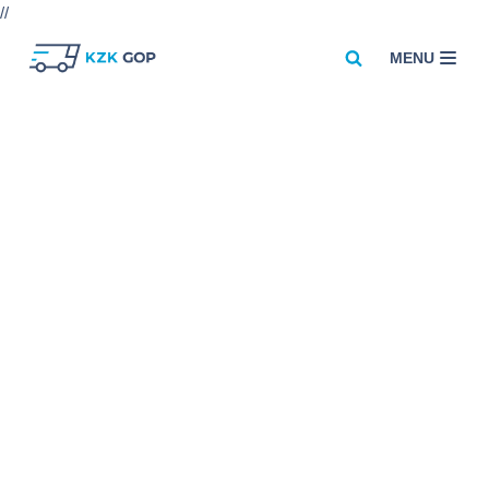
//
MENU
Przejdź
do
treści