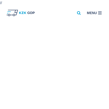
//
MENU
Przejdź
do
treści