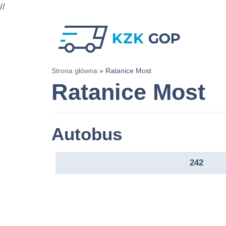
//
Przejdź
do
treści
Strona główna
»
Ratanice Most
Ratanice Most
Autobus
242