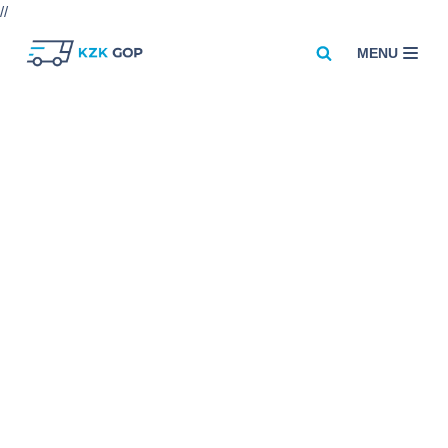
//
MENU
Przejdź
do
treści