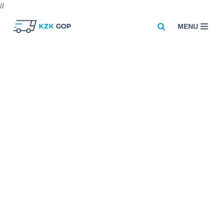
//
MENU
Przejdź
do
treści