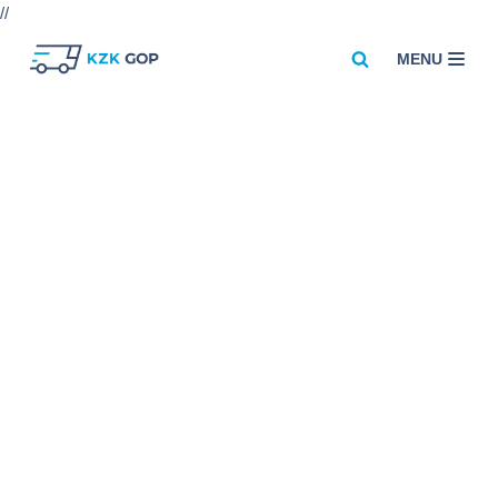
//
MENU
Przejdź
do
treści