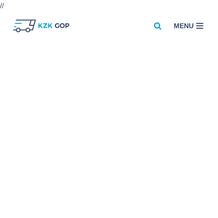
//
MENU
Przejdź
do
treści