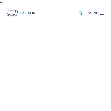
//
MENU
Przejdź
do
treści