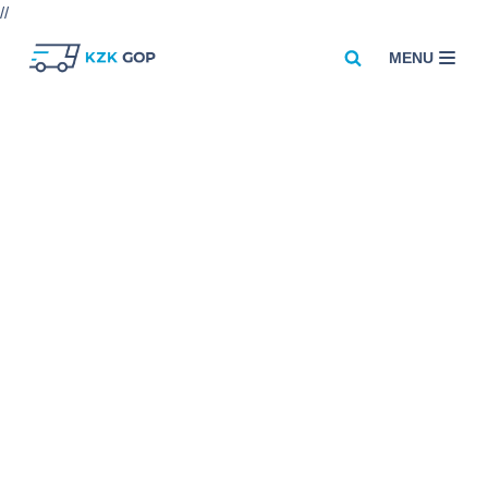
//
MENU
Przejdź
do
treści