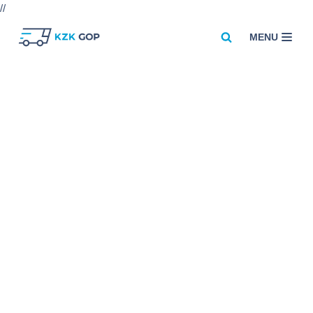
//
MENU
Przejdź
do
treści