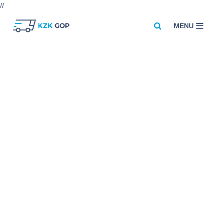
//
MENU
Przejdź
do
treści