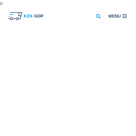
//
MENU
Przejdź
do
treści