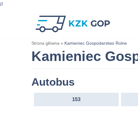
//
Przejdź
do
treści
Strona główna
»
Kamieniec Gospodarstwo Rolne
Kamieniec Gosp
Autobus
153