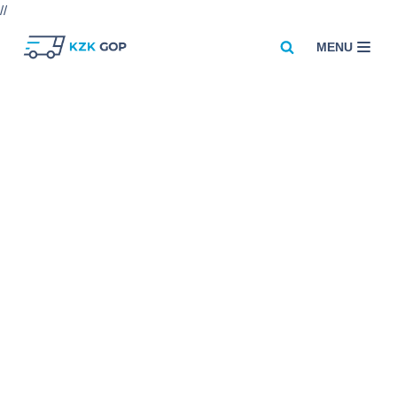
//
MENU
Przejdź
do
treści