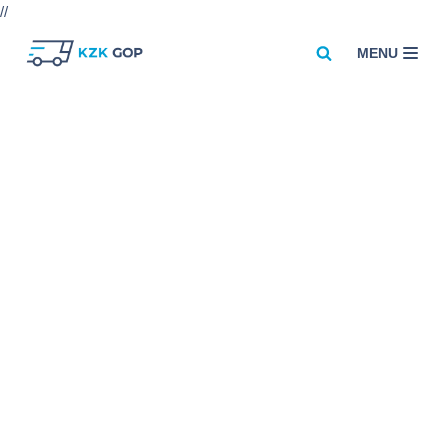
//
MENU
Przejdź
do
treści