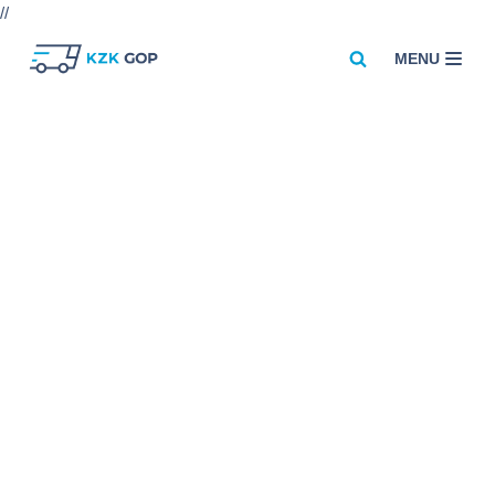
//
MENU
Przejdź
do
treści