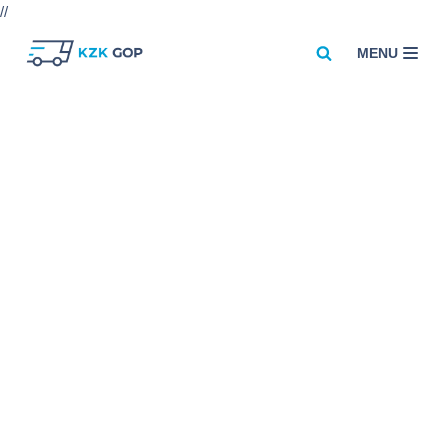
//
MENU
Przejdź
do
treści