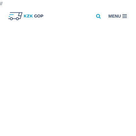
//
MENU
Przejdź
do
treści