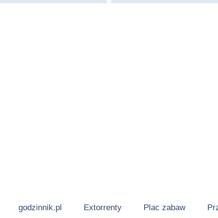
godzinnik.pl
Extorrenty
Plac zabaw
Pr