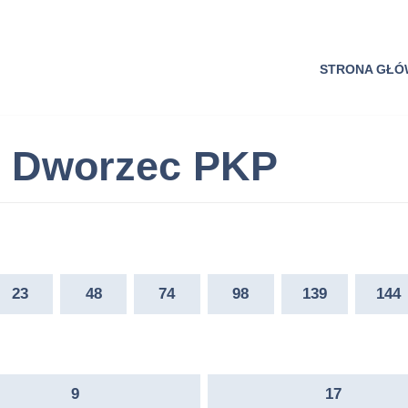
STRONA GŁ
y Dworzec PKP
23
48
74
98
139
144
9
17