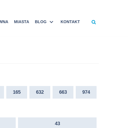
ÓWNA
MIASTA
BLOG
KONTAKT
165
632
663
974
43