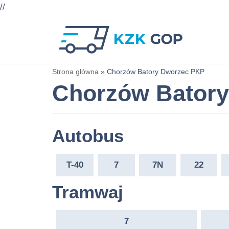
//
Przejdź
do
treści
Strona główna
»
Chorzów Batory Dworzec PKP
Chorzów Bator
Autobus
T-40
7
7N
22
Tramwaj
7