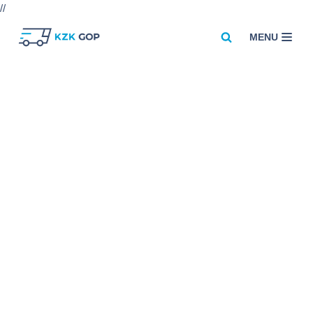
//
MENU
Przejdź
do
treści