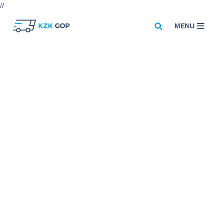
//
MENU
Przejdź
do
treści