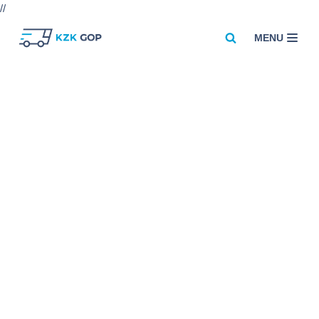
//
MENU
Przejdź
do
treści