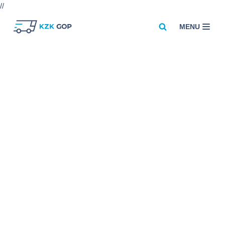
//
MENU
Przejdź
do
treści