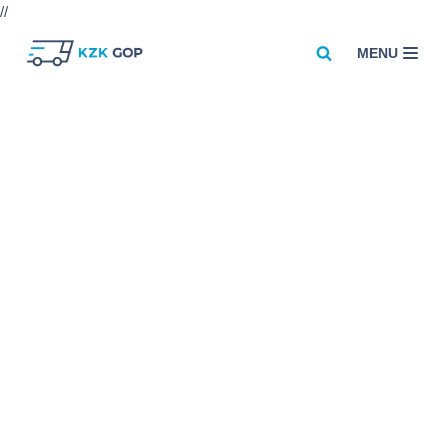
//
MENU
Przejdź
do
treści