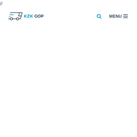
//
MENU
Przejdź
do
treści