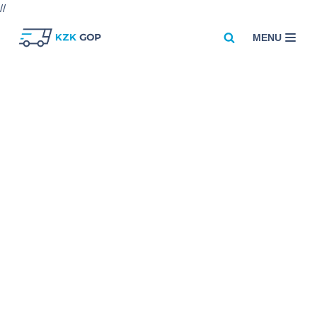
//
MENU
Przejdź
do
treści